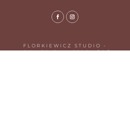
FLORKIEWICZ STUDIO -
ARCHITEKT WNĘTRZ ŁÓDŹ
Oferta
Realizacje
Projekty
Nasza Historia
Proces
Blog
Mapa strony