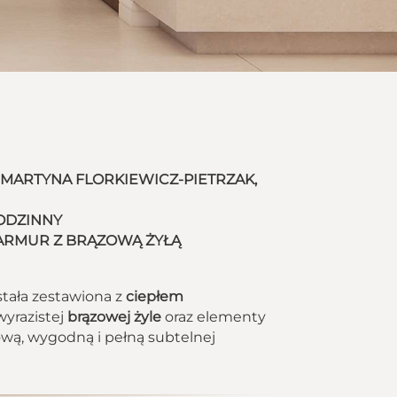
h. MARTYNA FLORKIEWICZ-PIETRZAK,
ODZINNY
RMUR Z BRĄZOWĄ ŻYŁĄ
tała zestawiona z
ciepłem
wyrazistej
brązowej żyle
oraz elementy
ową, wygodną i pełną subtelnej