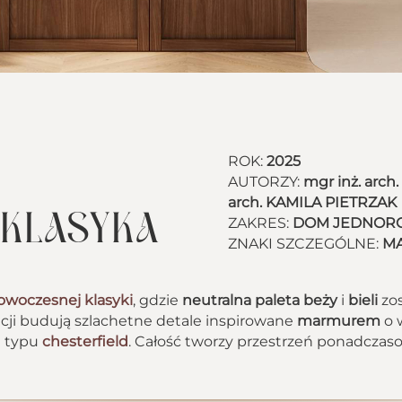
ROK:
2025
AUTORZY:
mgr inż. arc
arch. KAMILA PIETRZAK
KLASYKA
ZAKRES:
DOM JEDNOR
ZNAKI SZCZEGÓLNE:
MA
owoczesnej klasyki
, gdzie
neutralna paleta beży
i
bieli
zos
acji budują szlachetne detale inspirowane
marmurem
o 
el typu
chesterfield
. Całość tworzy przestrzeń ponadczas