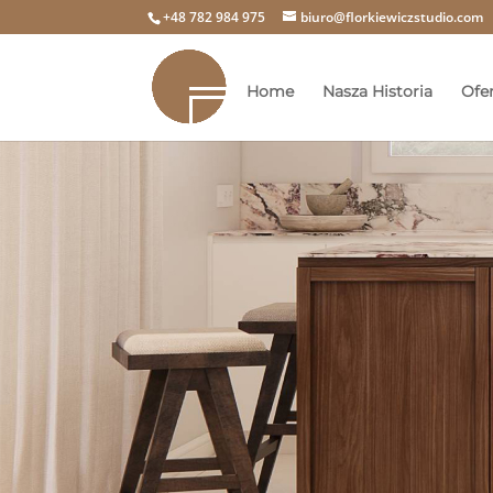
+48 782 984 975
biuro@florkiewiczstudio.com
Home
Nasza Historia
Ofe