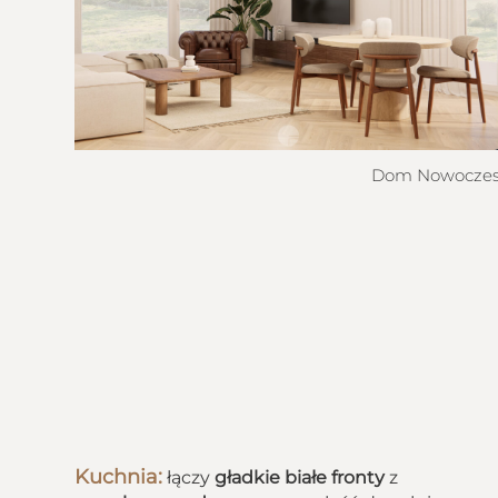
Dom Nowoczesn
Kuchnia:
łączy
gładkie białe fronty
z