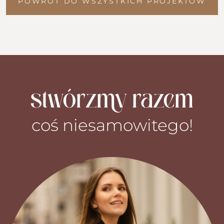
POWRÓT DO WSZYSTKICH PROJEKTÓW
stwórzmy razem
coś niesamowitego!