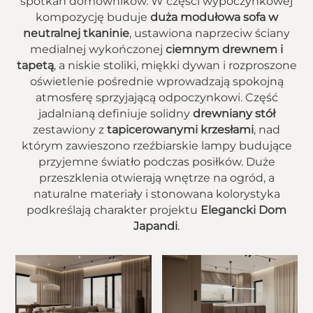
spotkań domowników. W części wypoczynkowej
kompozycję buduje
duża modułowa sofa w
neutralnej tkaninie
, ustawiona naprzeciw ściany
medialnej wykończonej
ciemnym drewnem i
tapetą
, a niskie stoliki, miękki dywan i rozproszone
oświetlenie pośrednie wprowadzają spokojną
atmosferę sprzyjającą odpoczynkowi. Część
jadalnianą definiuje solidny
drewniany stół
zestawiony z
tapicerowanymi krzesłami
, nad
którym zawieszono rzeźbiarskie lampy budujące
przyjemne światło podczas posiłków. Duże
przeszklenia otwierają wnętrze na ogród, a
naturalne materiały i stonowana kolorystyka
podkreślają charakter projektu
Elegancki Dom
Japandi
.