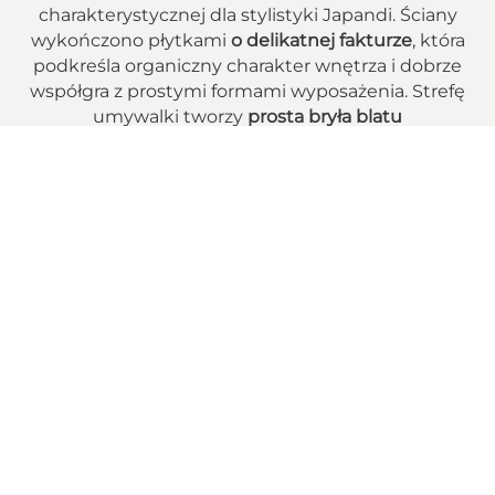
charakterystycznej dla stylistyki Japandi. Ściany
wykończono płytkami
o delikatnej fakturze
, która
podkreśla organiczny charakter wnętrza i dobrze
współgra z prostymi formami wyposażenia. Strefę
umywalki tworzy
prosta bryła blatu
zintegrowanego z szafką oraz duże lustro
, które
optycznie powiększa przestrzeń. Obok znajduje
się
wolnostojąca wanna o miękkiej, organicznej
formie
oraz strefa prysznica z lekką, szklaną
przegrodą, dzięki czemu całość pozostaje
minimalistyczna i sprzyja codziennemu relaksowi.